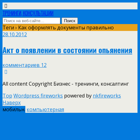
ТРЕНИНГИ, КОНСУЛЬТАЦИИ
Теги › Как оформлять документы правильно
28.10.2012
Акт о появлении в состоянии опьянения
комментариев 12
All content Copyright Бизнес - тренинги, консалтинг
Top
Wordpress fireworks
powered by
nkfireworks
Наверх
мобильн.
компьютерная